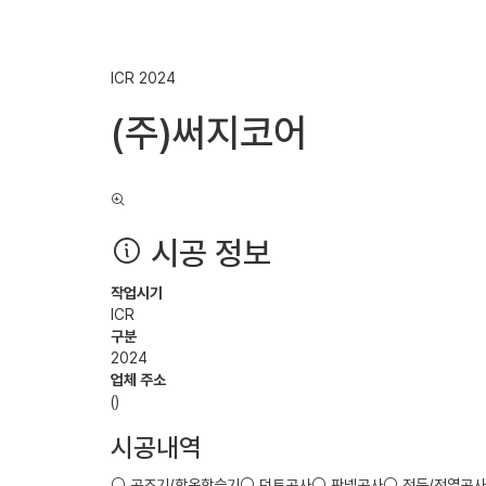
ICR
2024
(주)써지코어
시공 정보
작업시기
ICR
구분
2024
업체 주소
()
시공내역
공조기/항온항습기
덕트공사
판넬공사
전등/전열공사