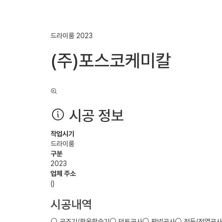
드라이룸
2023
(주)포스코케미칼
시공 정보
작업시기
드라이룸
구분
2023
업체 주소
()
시공내역
공조기/항온항습기
덕트공사
판넬공사
전등/전열공사