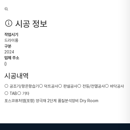
시공 정보
작업시기
드라이룸
구분
2024
업체 주소
()
시공내역
공조기/항온항습기
덕트공사
판넬공사
전등/전열공사
바닥공사
TAB
기타
포스코퓨처엠(포항) 양극재 2단계 품질분석장비 Dry Room