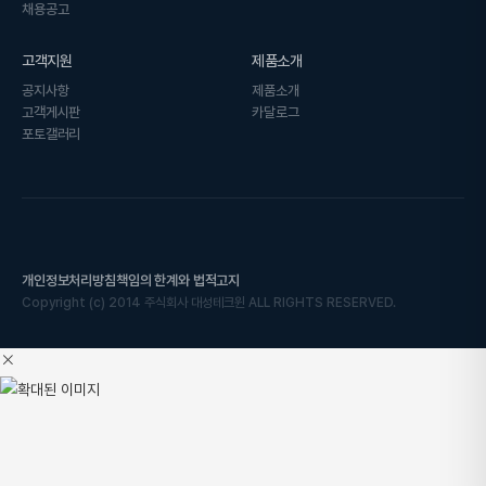
채용공고
고객지원
제품소개
공지사항
제품소개
고객게시판
카달로그
포토갤러리
개인정보처리방침
책임의 한계와 법적고지
Copyright
(c)
2014 주식회사 대성테크윈 ALL RIGHTS RESERVED.