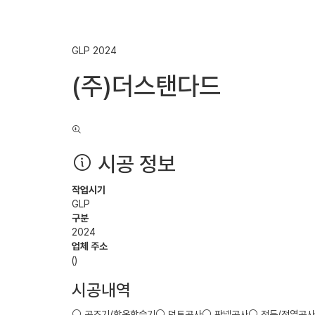
GLP
2024
(주)더스탠다드
시공 정보
작업시기
GLP
구분
2024
업체 주소
()
시공내역
공조기/항온항습기
덕트공사
판넬공사
전등/전열공사