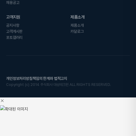
채용공고
고객지원
제품소개
공지사항
제품소개
고객게시판
카달로그
포토갤러리
개인정보처리방침
책임의 한계와 법적고지
Copyright
(c)
2014 주식회사 대성테크윈 ALL RIGHTS RESERVED.